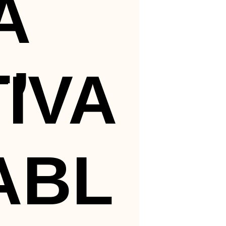
A
,
IVA
ABL