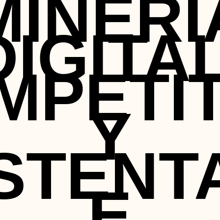
MINERÍ
DIGITAL
MPETIT
Y
STENT
E