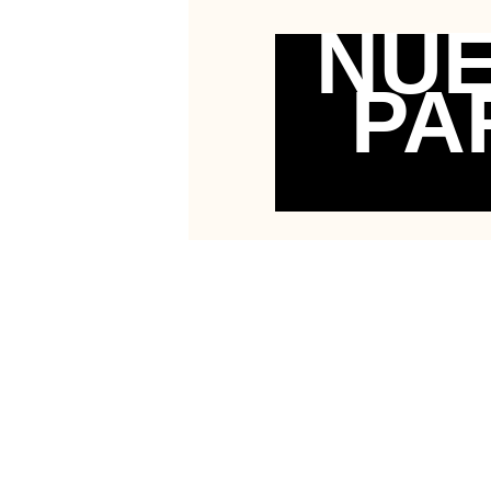
NUE
PA