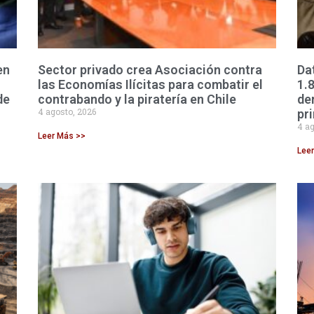
en
Sector privado crea Asociación contra
Da
las Economías Ilícitas para combatir el
1.
de
contrabando y la piratería en Chile
de
4 agosto, 2026
pr
4 ag
Leer Más >>
Lee