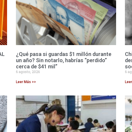
AL
¿Qué pasa si guardas $1 millón durante
Ch
un año? Sin notarlo, habrías “perdido”
de
cerca de $41 mil”
so
6 agosto, 2026
6 ag
Leer Más >>
Lee