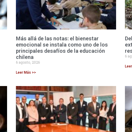
Más allá de las notas: el bienestar
De
emocional se instala como uno de los
ex
principales desafíos de la educación
res
6 ag
chilena
6 agosto, 2026
Lee
Leer Más >>