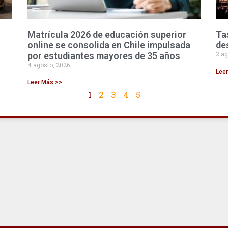
Matrícula 2026 de educación superior
Ta
online se consolida en Chile impulsada
de
2 ag
por estudiantes mayores de 35 años
4 agosto, 2026
Lee
Leer Más >>
1
2
3
4
5