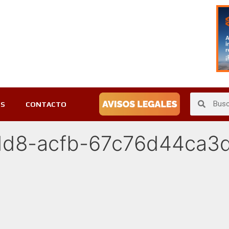
ES
CONTACTO
dd8-acfb-67c76d44ca3