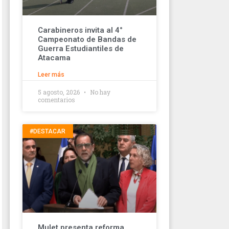
Carabineros invita al 4°
Campeonato de Bandas de
Guerra Estudiantiles de
Atacama
Leer más
5 agosto, 2026
No hay
comentarios
#DESTACAR
Mulet presenta reforma