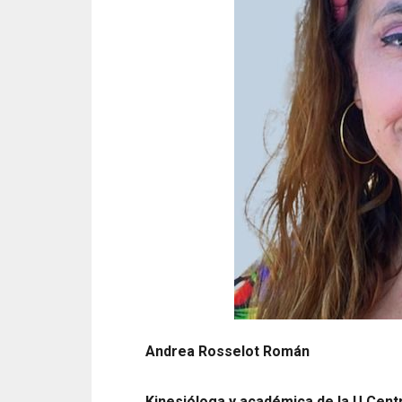
Andrea Rosselot Román
Kinesióloga y académica de la U.Cent