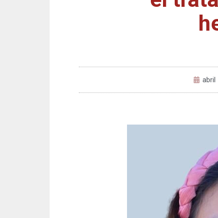
h
abril