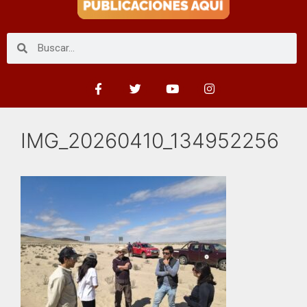
IMG_20260410_134952256