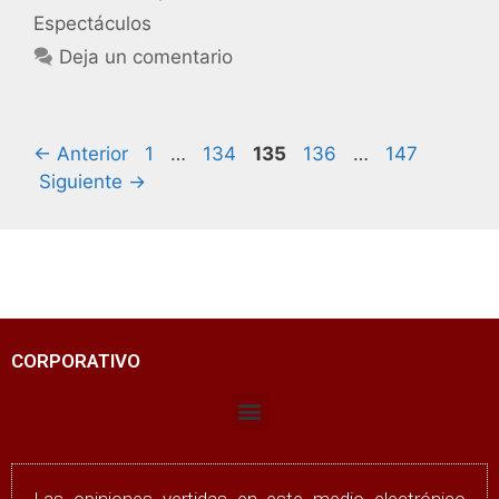
Espectáculos
Deja un comentario
←
Anterior
1
…
134
135
136
…
147
Siguiente
→
CORPORATIVO
Las opiniones vertidas en este medio electrónico