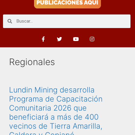
Regionales
Lundin Mining desarrolla
Programa de Capacitación
Comunitaria 2026 que
beneficiará a más de 400
vecinos de Tierra Amarilla,
Caldera y Copiapó