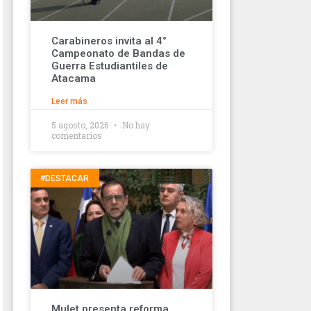
Carabineros invita al 4°
Campeonato de Bandas de
Guerra Estudiantiles de
Atacama
Leer más
5 agosto, 2026
No hay
comentarios
#DESTACAR
Mulet presenta reforma