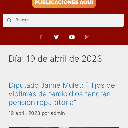
Día:
19 de abril de 2023
Diputado Jaime Mulet: “Hijos de
víctimas de femicidios tendrán
pensión reparatoria”
19 abril, 2023
por
admin