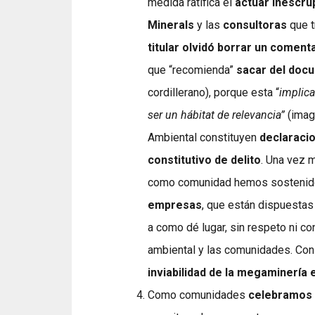
medida ratifica el
actuar inescru
Minerals
y las
consultoras
que t
titular olvidó borrar un coment
que “recomienda”
sacar del doc
cordillerano), porque esta “
implica
ser un hábitat de relevancia”
(imag
Ambiental constituyen
declaraci
constitutivo de delito
. Una vez 
como comunidad hemos sostenid
empresas
, que están dispuestas
a como dé lugar, sin respeto ni c
ambiental y las comunidades. Con
inviabilidad de la megaminería 
Como comunidades
celebramos 