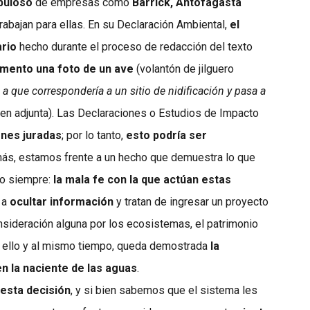
puloso
de empresas como
Barrick, Antofagasta
rabajan para ellas. En su Declaración Ambiental,
el
ario
hecho durante el proceso de redacción del texto
umento una foto de un ave
(volantón de jilguero
 a que correspondería a un sitio de nidificación y pasa a
en adjunta). Las Declaraciones o Estudios de Impacto
ones juradas
; por lo tanto,
esto podría ser
más, estamos frente a un hecho que demuestra lo que
o siempre:
la mala fe con la que actúan estas
 a
ocultar información
y tratan de ingresar un proyecto
onsideración alguna por los ecosistemas, el patrimonio
 ello y al mismo tiempo, queda demostrada
la
en la naciente de las aguas
.
esta decisión
, y si bien sabemos que el sistema les