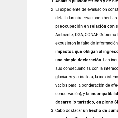
Análisis pluviométricos y de ni
El expediente de evaluación cons
detalla las observaciones hechas
preocupación en relación con s
Ambiente, DGA, CONAF, Gobierno R
expusieron la falta de información
impactos que obligan al ingres
una simple declaración
. Las inq
sus consecuencias con la interacci
glaciares y criósfera; la inexiste
vacíos para la ponderación de afe
conservación); y
la incompatibili
desarrollo turístico, en pleno S
Cabe destacar
un hecho de sum