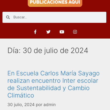
Día:
30 de julio de 2024
En Escuela Carlos María Sayago
realizan encuentro Inter escolar
de Sustentabilidad y Cambio
Climático
30 julio, 2024
por
admin