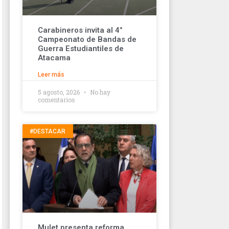
Carabineros invita al 4°
Campeonato de Bandas de
Guerra Estudiantiles de
Atacama
Leer más
5 agosto, 2026
No hay
comentarios
#DESTACAR
Mulet presenta reforma