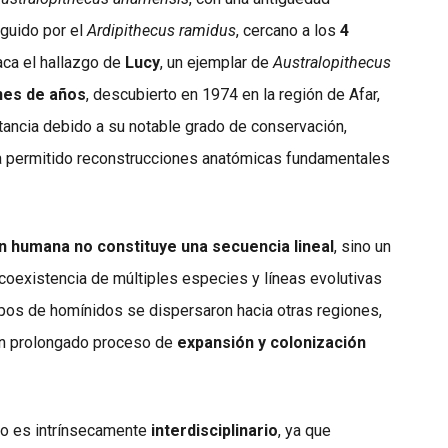
eguido por el
Ardipithecus ramidus
, cercano a los
4
aca el hallazgo de
Lucy
, un ejemplar de
Australopithecus
ones de años
, descubierto en 1974 en la región de Afar,
rtancia debido a su notable grado de conservación,
ha permitido reconstrucciones anatómicas fundamentales
n humana no constituye una secuencia lineal
, sino un
 coexistencia de múltiples especies y líneas evolutivas
rupos de homínidos se dispersaron hacia otras regiones,
 un prolongado proceso de
expansión y colonización
no es intrínsecamente
interdisciplinario
, ya que