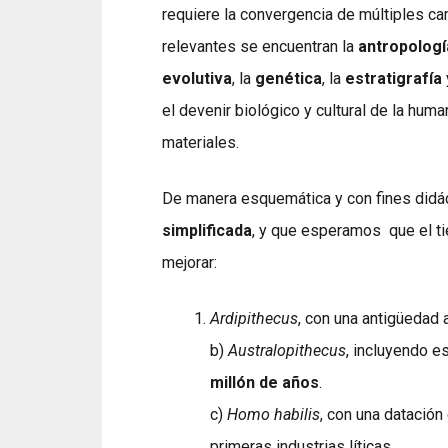
requiere la convergencia de múltiples ca
relevantes se encuentran la
antropologí
evolutiva
, la
genética
, la
estratigrafía
el devenir biológico y cultural de la huma
materiales.
De manera esquemática y con fines didác
simplificada
, y que esperamos
que el t
mejorar:
Ardipithecus
, con una antigüedad
b)
Australopithecus
, incluyendo 
millón de años
.
c)
Homo habilis
, con una datación
primeras industrias líticas.