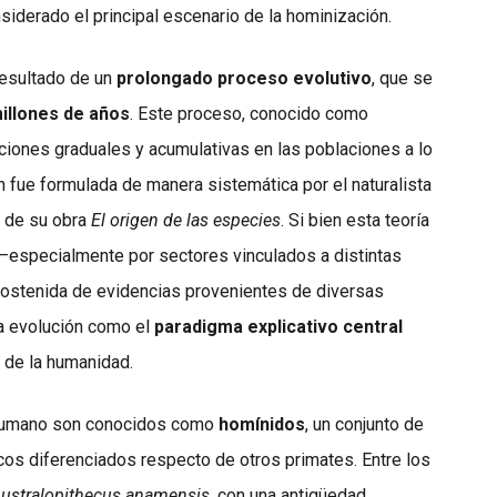
nsiderado el principal escenario de la hominización.
resultado de un
prolongado proceso evolutivo
, que se
illones de años
. Este proceso, conocido como
aciones graduales y acumulativas en las poblaciones a lo
ón fue formulada de manera sistemática por el naturalista
s de su obra
El origen de las especies
. Si bien esta teoría
 —especialmente por sectores vinculados a distintas
 sostenida de evidencias provenientes de diversas
la evolución como el
paradigma explicativo central
 de la humanidad.
e humano son conocidos como
homínidos
, un conjunto de
s diferenciados respecto de otros primates. Entre los
ustralopithecus anamensis
, con una antigüedad