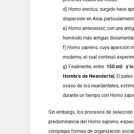
d)
Homo erectus
, surgido hace 
dispersión en Asia, particularmente
e)
Homo antecessor
, con una ant
homínido más antiguo documentado
f)
Homo sapiens
, cuya aparición
moderno, el cual continuó experi
g) Finalmente, entre
150 mil
y l
Hombre de Neandertal
, El pale
ocaso de los neardentales, estim
durante un tiempo con
Homo sapie
Sin embargo, los procesos de selección n
predominancia del
Homo sapiens
, espec
complejas formas de organización social,