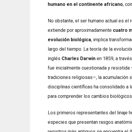
humano en el continente africano
, co
No obstante, el ser humano actual es el 
extiende por aproximadamente
cuatro m
evolución biológica
, implica transform
largo del tiempo. La teoría de la evoluci
inglés
Charles Darwin
en 1859, a travé
fue inicialmente cuestionada y resistida
tradiciones religiosas—, la acumulación
disciplinas científicas ha consolidado a 
para comprender los cambios biológicos
Los primeros representantes del linaj
especies que presentan rasgos anatómico
registros más antiguos se encuentra el
A