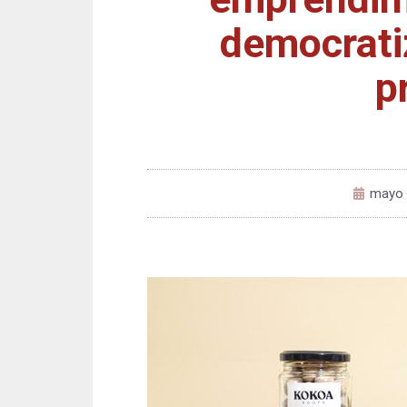
democrati
p
mayo 