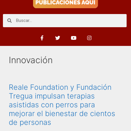
Innovación
Reale Foundation y Fundación
Tregua impulsan terapias
asistidas con perros para
mejorar el bienestar de cientos
de personas