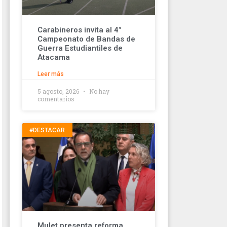
Carabineros invita al 4°
Campeonato de Bandas de
Guerra Estudiantiles de
Atacama
Leer más
5 agosto, 2026
No hay
comentarios
#DESTACAR
Mulet presenta reforma