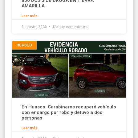
800 DOSIS DE DROGA EN TIERRA
AMARILLA
Leer más
6 agosto, 2026
No hay comentarios
HUASCO
En Huasco: Carabineros recuperó vehículo
con encargo por robo y detuvo a dos
personas
Leer más