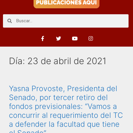
Día:
23 de abril de 2021
Yasna Provoste, Presidenta del
Senado, por tercer retiro del
fondos previsionales: “Vamos a
concurrir al requerimiento del TC
a defender la facultad que tiene
el Senado”