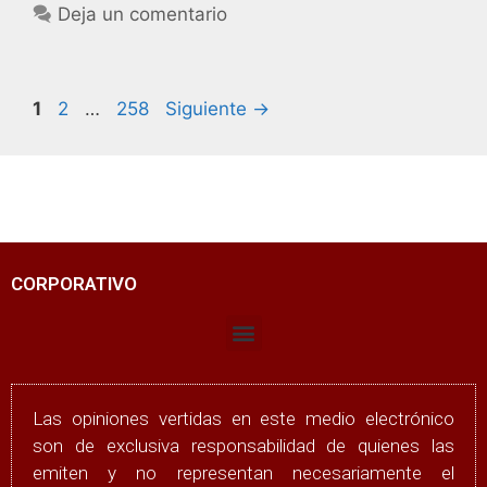
Deja un comentario
1
2
…
258
Siguiente
→
CORPORATIVO
Las opiniones vertidas en este medio electrónico
son de exclusiva responsabilidad de quienes las
emiten y no representan necesariamente el