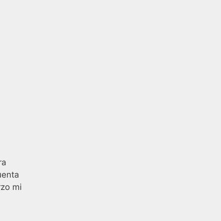
ra
uenta
rzo mi