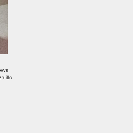
ueva
alillo