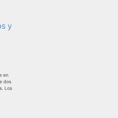
os y
e en
de dos
a. Los