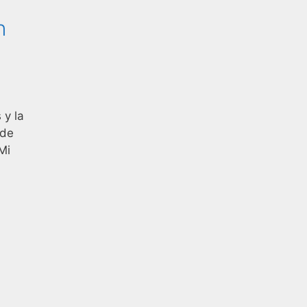
n
 y la
 de
Mi