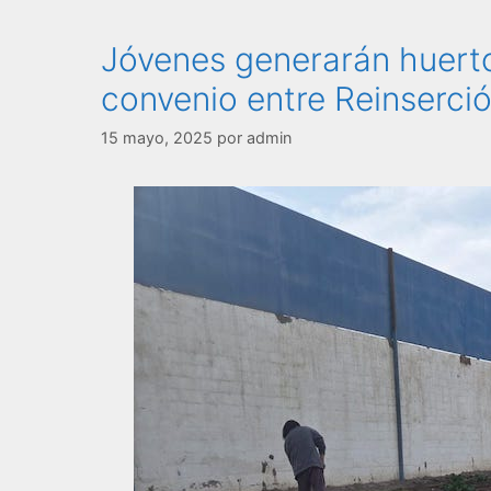
Jóvenes generarán huerto
convenio entre Reinserció
15 mayo, 2025
por
admin