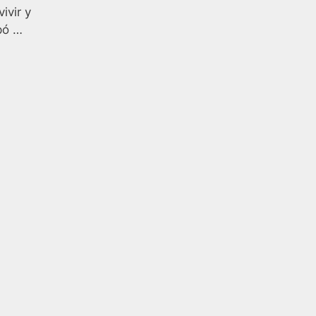
ivir y
pó …