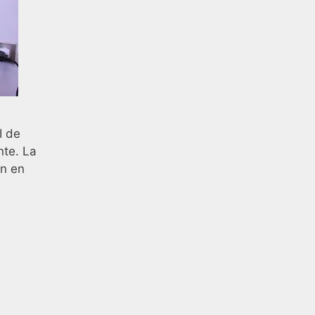
I de
nte. La
ón en