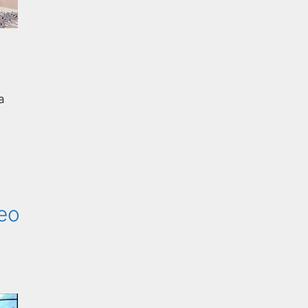
a
ceo