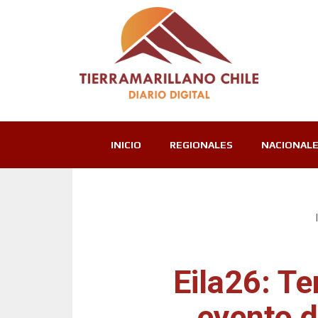
INICIO
REGIONALES
NACIONAL
Eila26: Te
evento d