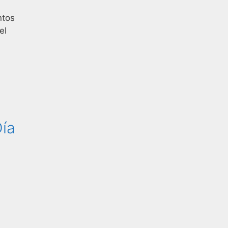
ntos
el
Día