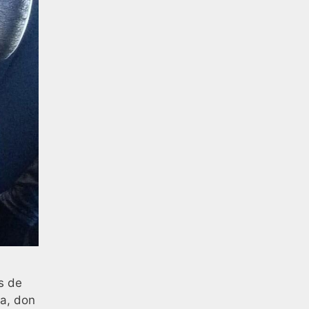
s de
ta, don