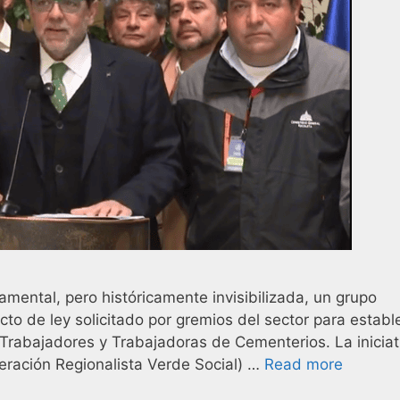
amental, pero históricamente invisibilizada, un grupo
to de ley solicitado por gremios del sector para estable
Trabajadores y Trabajadoras de Cementerios. La iniciat
eración Regionalista Verde Social) …
Read more