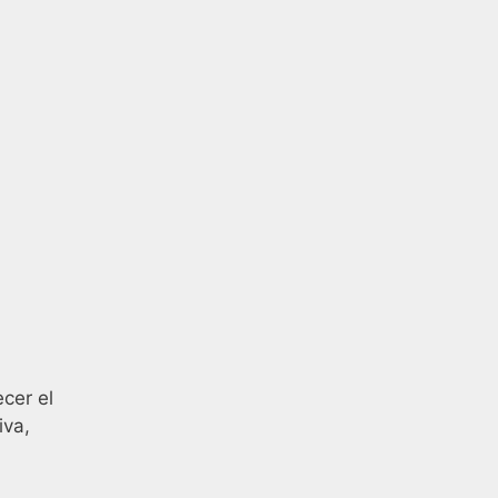
cer el
iva,