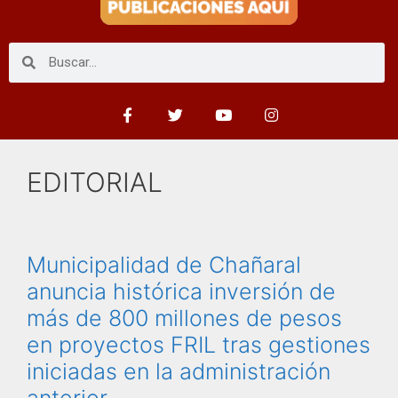
EDITORIAL
Municipalidad de Chañaral
anuncia histórica inversión de
más de 800 millones de pesos
en proyectos FRIL tras gestiones
iniciadas en la administración
anterior