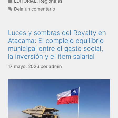
EDITORIAL
,
Regionales
Deja un comentario
Luces y sombras del Royalty en
Atacama: El complejo equilibrio
municipal entre el gasto social,
la inversión y el ítem salarial
17 mayo, 2026
por
admin