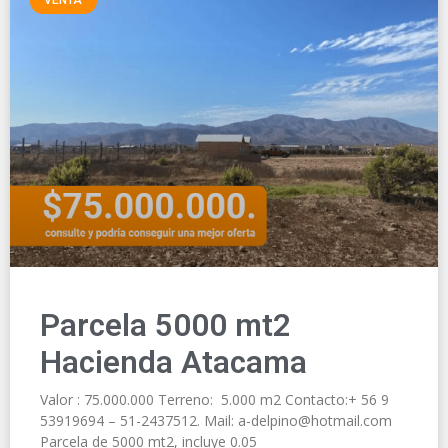
VENTA
Parcela 5000 mt2
Hacienda Atacama
Valor : 75.000.000 Terreno: 5.000 m2 Contacto:+ 56 9
53919694 – 51-2437512. Mail: a-delpino@hotmail.com
Parcela de 5000 mt2, incluye 0.05