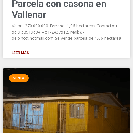
Parcela con casona en
Vallenar
Valor : 270.000.000 Terreno: 1,06 hectareas Contacto:+
56 9 53919694 – 51-2437512. Mail: a-
delpino@hotmail.com Se vende parcela de 1,06 hectárea
LEER MÁS
VENTA