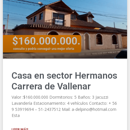
Casa en sector Hermanos
Carrera de Vallenar
Valor :$160.000.000 Dormitorios: 5 Baños: 3 Jacuzzi
Lavandería Estacionamiento: 4 vehículos Contacto: + 56
9 53919694 – 51-2437512 Mail: a-delpino@hotmail.com
Esta
LEER MÁS